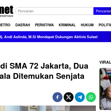
Pencaria
METRO
DAERAH
PERISTIWA
KRIMINAL
HUKUM
POLITI
dapat Dukungan Aktivis Sulsel
Kapolres Polewali Mandar 
VIRA
 di SMA 72 Jakarta, Dua
sala Ditemukan Senjata