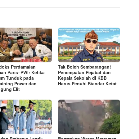
doks Perdamaian
Tak Boleh Sembarangan!
an Paris–PWI: Ketika
Penempatan Pejabat dan
um Tunduk pada
Kepala Sekolah di KBB
aining Power dan
Harus Penuhi Standar Ketat ​
gung Elit
iden Prabowo Lantik
Bentrokan Warga Matraman