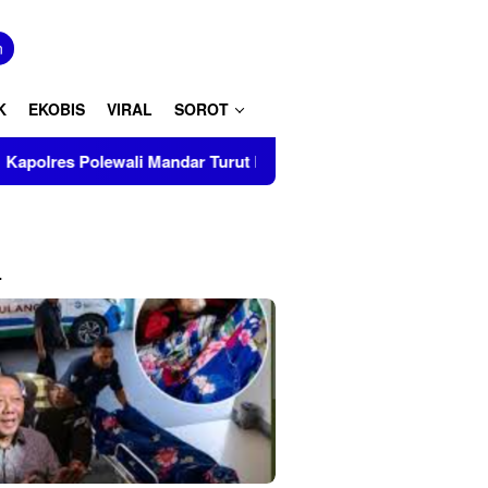
tutup
n
K
EKOBIS
VIRAL
SOROT
Turut Musnahkan Barang Bukti Perkara Inkrah di Kantor Kejari
L