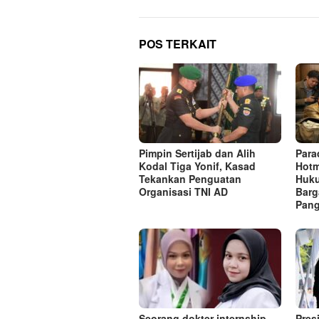
POS TERKAIT
Pimpin Sertijab dan Alih
Para
Kodal Tiga Yonif, Kasad
Hotm
Tekankan Penguatan
Huk
Organisasi TNI AD
Barg
Pang
Seorang dokter internship
Pres