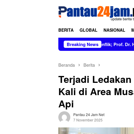
Loncat
tutup
ke
konten
BERITA
GLOBAL
NASIONAL
sih dan Tidak Berkonflik; Prof. Dr. Hj. Andi Aslinda, M.Si Men
Breaking News
Beranda
Berita
Terjadi Ledakan
Kali di Area Mu
Api
Pantau 24 Jam Net
7 November 2025