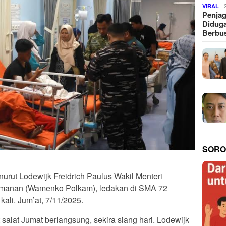
VIRAL
Penjag
Diduga
Berbus
SORO
urut Lodewijk Freidrich Paulus Wakil Menteri
eamanan (Wamenko Polkam), ledakan di SMA 72
kali. Jum’at, 7/11/2025.
 salat Jumat berlangsung, sekira siang hari. Lodewijk