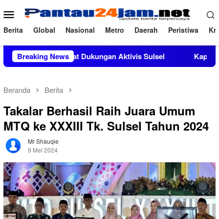
Loncat
Menu
ke
Mobile
konten
Berita
Global
Nasional
Metro
Daerah
Peristiwa
Kri
i Mendapat Dukungan Aktivis Sulsel
Breaking News
Kapolres Polewali M
Beranda
Berita
Takalar Berhasil Raih Juara Umum
MTQ ke XXXIII Tk. Sulsel Tahun 2024
Mr Shauqie
9 Mei 2024