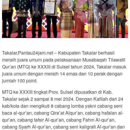
Takalar,Pantau24jam.net – Kabupaten Takalar berhasil
meraih juara umum pada pelaksanaan Musabaqah Tilawatil
Qur’an (MTQ) ke XXXIII di Sulsel tahun 2024, Takalar masuk
juara umum dengan meraih 14 emas dan 10 perak dengan
jumlah 100 point.
MTQ ke XXXIII tingkat Prov. Sulsel dipusatkan di Kab.
Takalar sejak 2 sampai 8 mei 2024. Dengan Kafilah dari 24
kab/kota dan mengikuti 8 cabang lomba yakni cabang seni
baca al-qur’an, cabang Qira’at Alqur’an, cabang hafalan al-
qur’an, cabang tafsir Al-qur’an, cabang Fahm Al-qur’an,
cabang Syarh Al-qur’an, cabang seni kaligrafi Al-qur’an dan