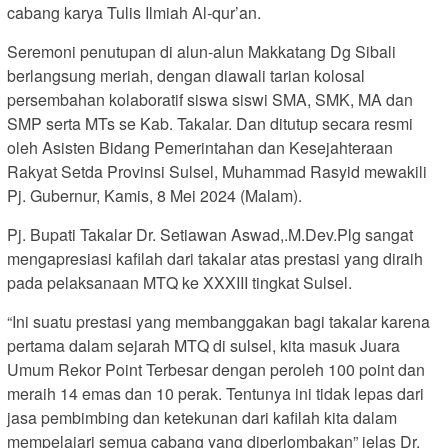
cabang karya Tulis Ilmiah Al-qur’an.
Seremoni penutupan di alun-alun Makkatang Dg Sibali
berlangsung meriah, dengan diawali tarian kolosal
persembahan kolaboratif siswa siswi SMA, SMK, MA dan
SMP serta MTs se Kab. Takalar. Dan ditutup secara resmi
oleh Asisten Bidang Pemerintahan dan Kesejahteraan
Rakyat Setda Provinsi Sulsel, Muhammad Rasyid mewakili
Pj. Gubernur, Kamis, 8 Mei 2024 (Malam).
Pj. Bupati Takalar Dr. Setiawan Aswad,.M.Dev.Plg sangat
mengapresiasi kafilah dari takalar atas prestasi yang diraih
pada pelaksanaan MTQ ke XXXIII tingkat Sulsel.
“Ini suatu prestasi yang membanggakan bagi takalar karena
pertama dalam sejarah MTQ di sulsel, kita masuk Juara
Umum Rekor Point Terbesar dengan peroleh 100 point dan
meraih 14 emas dan 10 perak. Tentunya ini tidak lepas dari
jasa pembimbing dan ketekunan dari kafilah kita dalam
mempelajari semua cabang yang diperlombakan” jelas Dr.