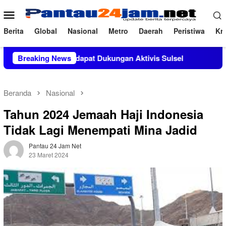
Loncat
Menu
ke
Mobile
konten
Berita
Global
Nasional
Metro
Daerah
Peristiwa
Kri
da, M.Si Mendapat Dukungan Aktivis Sulsel
Breaking News
Kapolres Pol
Beranda
Nasional
Tahun 2024 Jemaah Haji Indonesia
Tidak Lagi Menempati Mina Jadid
Pantau 24 Jam Net
23 Maret 2024