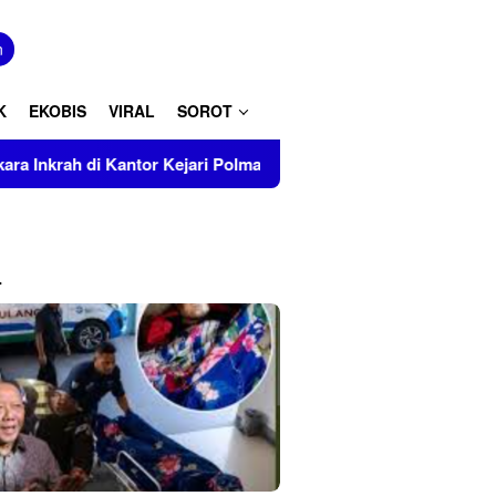
tutup
n
K
EKOBIS
VIRAL
SOROT
di Kantor Kejari Polman
Prevalensi Penyalahguna Narko
L