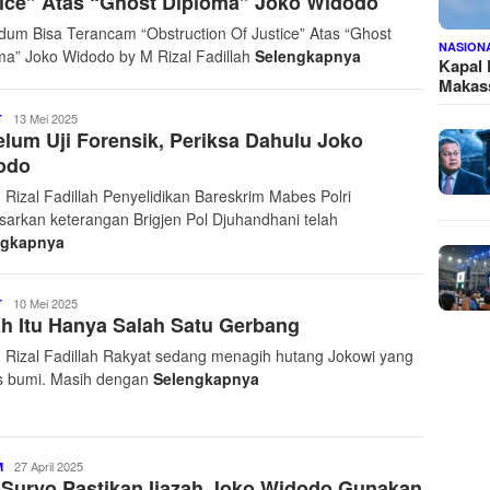
ice” Atas “Ghost Diploma” Joko Widodo
Net
pidum Bisa Terancam “Obstruction Of Justice” Atas “Ghost
NASION
ma” Joko Widodo by M Rizal Fadillah
Selengkapnya
Kapal
Makass
Pantau
13 Mei 2025
T
lum Uji Forensik, Periksa Dahulu Joko
24
Jam
odo
Net
Rizal Fadillah Penyelidikan Bareskrim Mabes Polri
sarkan keterangan Brigjen Pol Djuhandhani telah
ngkapnya
Pantau
10 Mei 2025
T
ah Itu Hanya Salah Satu Gerbang
24
Jam
Rizal Fadillah Rakyat sedang menagih hutang Jokowi yang
Net
s bumi. Masih dengan
Selengkapnya
Pantau
27 April 2025
M
Suryo Pastikan Ijazah Joko Widodo Gunakan
24