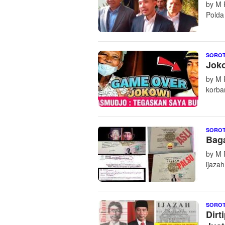
by M 
Polda
SORO
Jok
by M 
korba
SORO
Baga
by M 
ijaza
SORO
Dirt