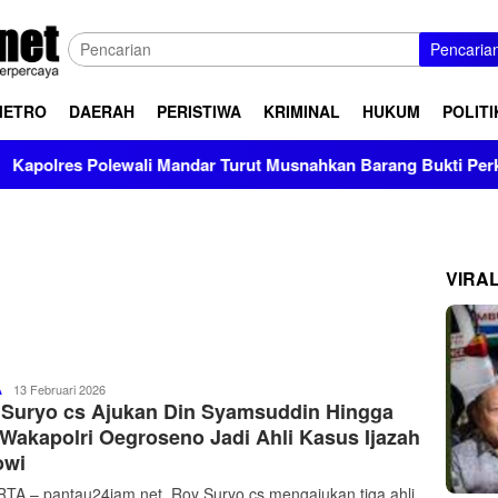
Pencaria
METRO
DAERAH
PERISTIWA
KRIMINAL
HUKUM
POLITI
Polewali Mandar Turut Musnahkan Barang Bukti Perkara Inkrah 
VIRA
Pantau
13 Februari 2026
A
 Suryo cs Ajukan Din Syamsuddin Hingga
24
Jam
Wakapolri Oegroseno Jadi Ahli Kasus Ijazah
Net
owi
TA – pantau24jam.net. Roy Suryo cs mengajukan tiga ahli