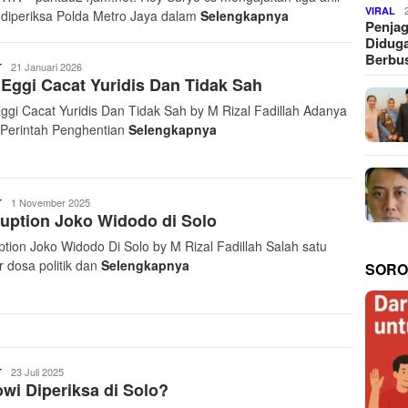
VIRAL
 diperiksa Polda Metro Jaya dalam
Selengkapnya
Penjag
Diduga
Berbus
Pantau
21 Januari 2026
T
Eggi Cacat Yuridis Dan Tidak Sah
24
Jam
ggi Cacat Yuridis Dan Tidak Sah by M Rizal Fadillah Adanya
Net
 Perintah Penghentian
Selengkapnya
Pantau
1 November 2025
T
uption Joko Widodo di Solo
24
Jam
ption Joko Widodo Di Solo by M Rizal Fadillah Salah satu
Net
r dosa politik dan
Selengkapnya
SORO
Pantau
23 Juli 2025
T
wi Diperiksa di Solo?
24
Jam