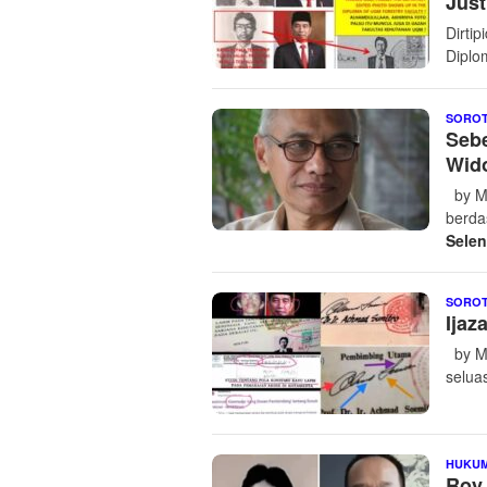
Just
Dirti
Diplo
SORO
Sebe
Wid
by M 
berda
Sele
SORO
Ijaz
by M 
selua
HUKU
Roy 