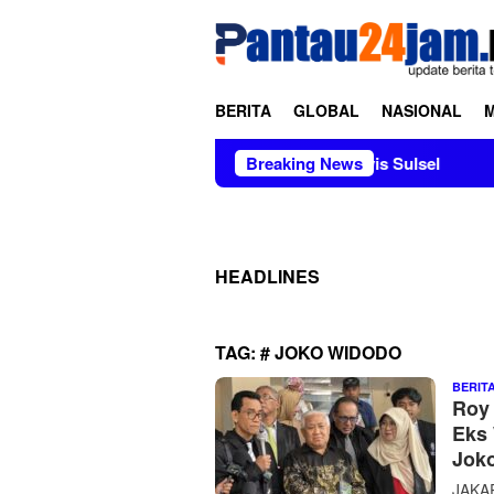
Loncat
tutup
ke
konten
BERITA
GLOBAL
NASIONAL
slinda, M.Si Mendapat Dukungan Aktivis Sulsel
Breaking News
Kapolres 
HEADLINES
TAG:
# JOKO WIDODO
BERIT
Roy
Eks 
Jok
JAKAR