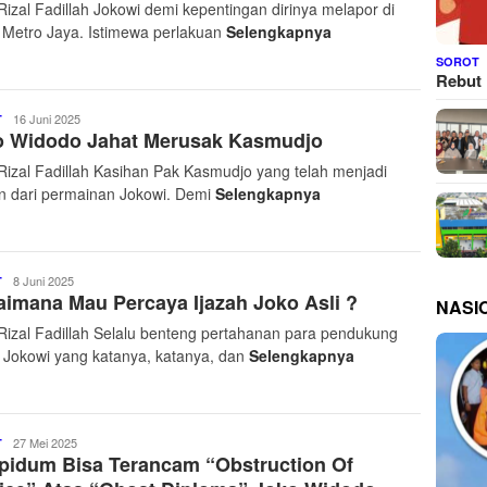
Rizal Fadillah Jokowi demi kepentingan dirinya melapor di
Net
 Metro Jaya. Istimewa perlakuan
Selengkapnya
SOROT
Rebut 
Pantau
16 Juni 2025
T
o Widodo Jahat Merusak Kasmudjo
24
Jam
Rizal Fadillah Kasihan Pak Kasmudjo yang telah menjadi
Net
n dari permainan Jokowi. Demi
Selengkapnya
Pantau
8 Juni 2025
T
imana Mau Percaya Ijazah Joko Asli ?
24
NASI
Jam
Rizal Fadillah Selalu benteng pertahanan para pendukung
Net
h Jokowi yang katanya, katanya, dan
Selengkapnya
Pantau
27 Mei 2025
T
ipidum Bisa Terancam “Obstruction Of
24
Jam