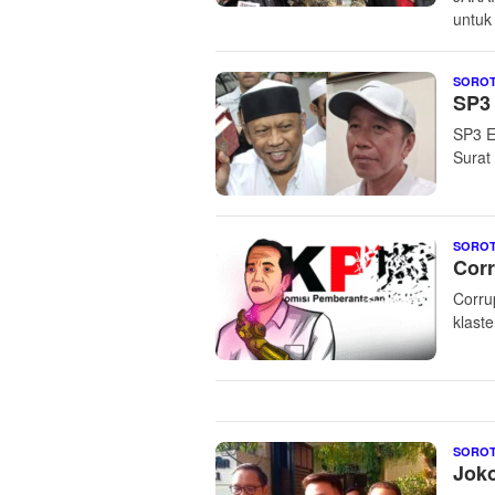
untuk
SORO
SP3 
SP3 E
Surat
SORO
Corr
Corru
klaste
SORO
Joko