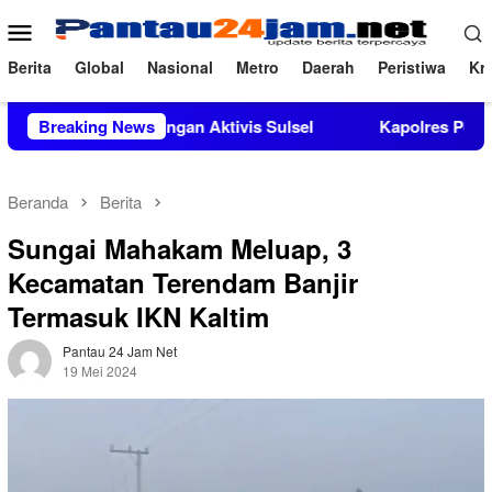
Loncat
Menu
ke
Mobile
konten
Berita
Global
Nasional
Metro
Daerah
Peristiwa
Kri
at Dukungan Aktivis Sulsel
Breaking News
Kapolres Polewali Mandar Tu
Beranda
Berita
Sungai Mahakam Meluap, 3
Kecamatan Terendam Banjir
Termasuk IKN Kaltim
Pantau 24 Jam Net
19 Mei 2024