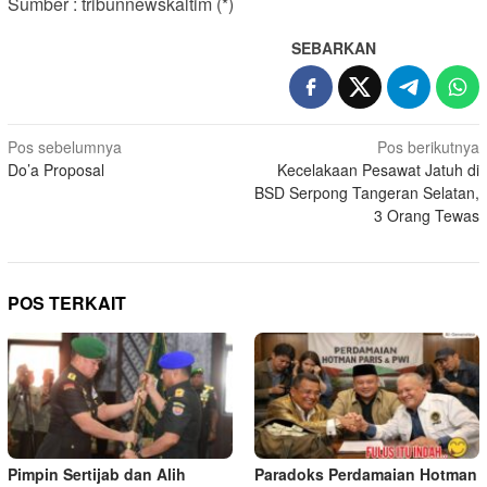
Sumber : tribunnewskaltim (*)
SEBARKAN
Navigasi
Pos sebelumnya
Pos berikutnya
Do’a Proposal
Kecelakaan Pesawat Jatuh di
pos
BSD Serpong Tangeran Selatan,
3 Orang Tewas
POS TERKAIT
Pimpin Sertijab dan Alih
Paradoks Perdamaian Hotman