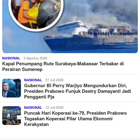
3 Agustus 2026
NASIONAL
Kapal Penumpang Rute Surabaya-Makassar Terbakar di
Perairan Sumenep
27 Juli 2026
NASIONAL
Gubernur BI Perry Warjiyo Mengundurkan Diri,
Presiden Prabowo Funjuk Destry Damayanti Jadi
Pengganti Pjs
12 Juli 2026
NASIONAL
Puncak Hari Koperasi ke-79, Presiden Prabowo
Tegaskan Koperasi Pilar Utama Ekonomi
Kerakyatan