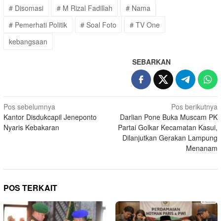
# Disomasi
# M Rizal Fadillah
# Nama
# Pemerhati Politik
# Soal Foto
# TV One
kebangsaan
SEBARKAN
Navigasi
Pos sebelumnya
Pos berikutnya
Kantor Disdukcapil Jeneponto
Darlian Pone Buka Muscam PK
pos
Nyaris Kebakaran
Partai Golkar Kecamatan Kasui,
Dilanjutkan Gerakan Lampung
Menanam
POS TERKAIT