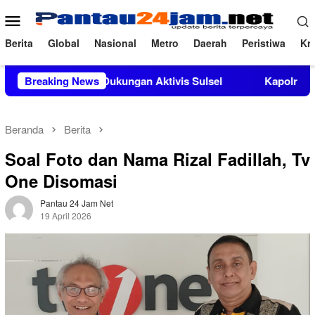
Loncat
Menu
ke
Mobile
konten
Berita
Global
Nasional
Metro
Daerah
Peristiwa
Kri
Mendapat Dukungan Aktivis Sulsel
Breaking News
Kapolres Polewali Man
Beranda
Berita
Soal Foto dan Nama Rizal Fadillah, Tv
One Disomasi
Pantau 24 Jam Net
19 April 2026