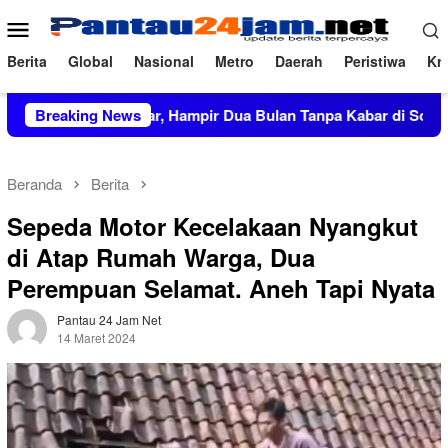
Loncat
Menu
ke
Mobile
konten
Berita
Global
Nasional
Metro
Daerah
Peristiwa
Kri
p27,5 Miliar, Hampir Dua Bulan Tanpa Kabar di Soppeng
Breaking News
Beranda
Berita
Sepeda Motor Kecelakaan Nyangkut
di Atap Rumah Warga, Dua
Perempuan Selamat. Aneh Tapi Nyata
Pantau 24 Jam Net
14 Maret 2024