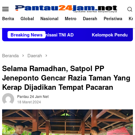
Loncat
Menu
ke
Mobile
konten
Berita
Global
Nasional
Metro
Daerah
Peristiwa
Kri
guatan Organisasi TNI AD
Breaking News
Kelompok Pendukung Moha Bin
Beranda
Daerah
Selama Ramadhan, Satpol PP
Jeneponto Gencar Razia Taman Yang
Kerap Dijadikan Tempat Pacaran
Pantau 24 Jam Net
18 Maret 2024