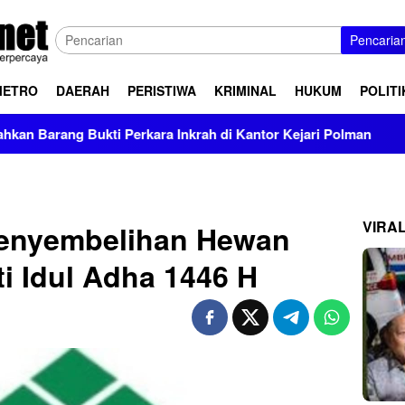
Pencaria
METRO
DAERAH
PERISTIWA
KRIMINAL
HUKUM
POLITI
 Inkrah di Kantor Kejari Polman
Prevalensi Penyalahgu
VIRA
Penyembelihan Hewan
ti Idul Adha 1446 H