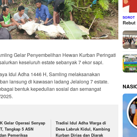
SOROT
Rebut 
mling Gelar Penyembelihan Hewan Kurban Peringati
alurkan keseluruh estate sebanyak 7 ekor sapi.
aya Idul Adha 1446 H, Samling melaksanakan
an lansung di kawasan ladang Jelalong 7 estate.
NASI
ebagai bentuk kepedulian sosial dan semangat
/2025.
K Gelar Operasi Senyap
Tradisi Idul Adha Warga di
T, Tangkap 5 ASN
Desa Labruk Kidul, Kambing
dan Pemeriksa
Kurban Dirias dan Diarak