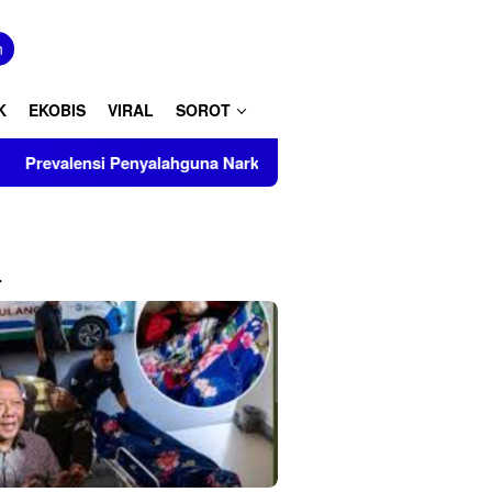
tutup
n
K
EKOBIS
VIRAL
SOROT
na Narkoba Capai 4,17 Juta Jiwa, BNNP Aceh Perkuat P4GN di 
L