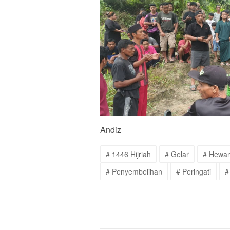
Andiz
# 1446 Hijriah
# Gelar
# Hewan
# Penyembelihan
# Peringati
#