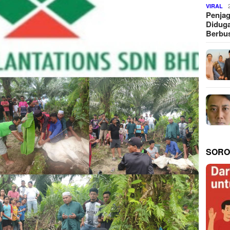
VIRAL
Penjag
Diduga
Berbus
SORO