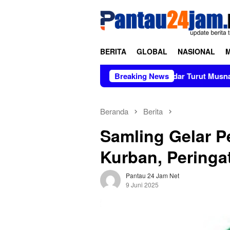
Loncat
tutup
ke
konten
BERITA
GLOBAL
NASIONAL
apolres Polewali Mandar Turut Musnahkan Barang Bukti Perkara
Breaking News
Beranda
Berita
Samling Gelar 
Kurban, Peringa
Pantau 24 Jam Net
9 Juni 2025