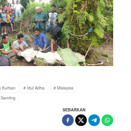
 Kurban
# Idul Adha.
# Malaysia
 Samling
SEBARKAN