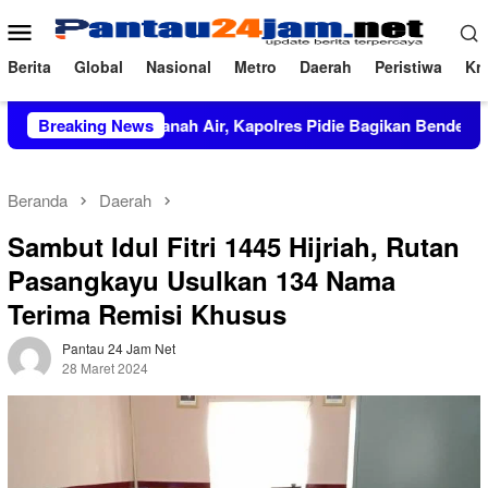
Loncat
Menu
ke
Mobile
konten
Berita
Global
Nasional
Metro
Daerah
Peristiwa
Kri
kan Cinta Tanah Air, Kapolres Pidie Bagikan Bendera Merah Put
Breaking News
Beranda
Daerah
Sambut Idul Fitri 1445 Hijriah, Rutan
Pasangkayu Usulkan 134 Nama
Terima Remisi Khusus
Pantau 24 Jam Net
28 Maret 2024