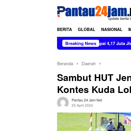
Loncat
tutup
ke
konten
BERITA
GLOBAL
NASIONAL
guna Narkoba Capai 4,17 Juta Jiwa, BNNP Aceh Perkuat P4GN d
Breaking News
Beranda
Daerah
Sambut HUT Jene
Kontes Kuda Lok
Pantau 24 Jam Net
25 April 2024