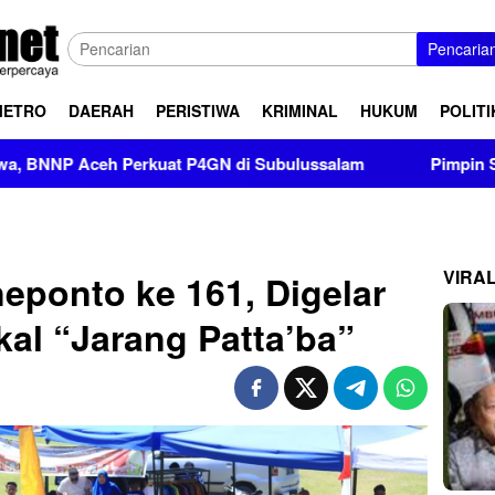
Pencaria
METRO
DAERAH
PERISTIWA
KRIMINAL
HUKUM
POLITI
i Subulussalam
Pimpin Sertijab dan Alih Kodal Tiga Yo
VIRA
ponto ke 161, Digelar
al “Jarang Patta’ba”