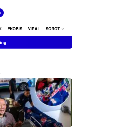
tutup
n
K
EKOBIS
VIRAL
SOROT
L