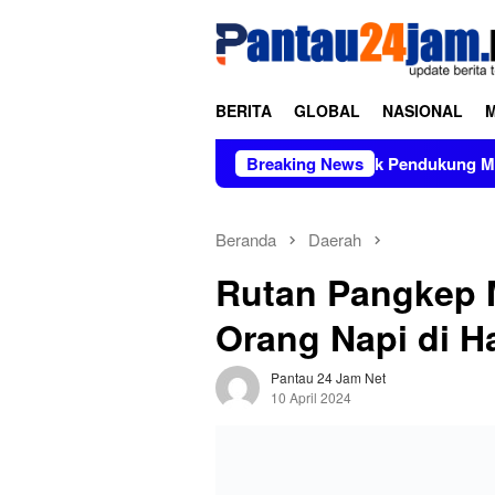
Loncat
tutup
ke
konten
BERITA
GLOBAL
NASIONAL
 Organisasi TNI AD
Kelompok Pendukung Moha Bin Batjo
Breaking News
Beranda
Daerah
Rutan Pangkep 
Orang Napi di Ha
Pantau 24 Jam Net
10 April 2024