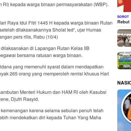
 RI) kepada warga binaan permasyarakatan (WBP).
SOROT
Rebut 
ri Raya Idul Fitri 1445 H kepada warga binaan Rutan
setelah dilaksanakannya Sholat Ied”, ujar Humas
ngan pers rilis, Rabu (10/4)
, dilaksanakan di Lapangan Rutan Kelas IIB
 pegawai bersama ratusan warga binaan.
apidana yang memenuhi syarat dalam mendapatkan
nyak 265 orang yang memperoleh remisi khusus Hari
NASI
sambutan Menteri Hukum dan HAM RI oleh Kasubsi
ne, Djufri Rasyid.
ih kemenangan karena selama sebulan penuh telah
lebih mendekatkan diri kepada Tuhan Yang Maha