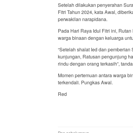
Setelah dilakukan penyerahan Sur
Fitri Tahun 2024, kata Awal, diber
perwakilan narapidana.
Pada Hari Raya Idul Fitri ini, Rut
warga binaan dengan keluarga untu
“Setelah shalat Ied dan pemberian
kunjungan, Ratusan pengunjung had
rindu dengan orang terkasih”, tand
Momen pertemuan antara warga bina
terkendali. Pungkas Awal.
Red
Pos sebelumnya