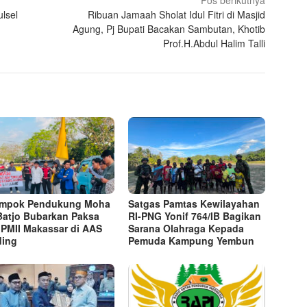
lsel
Ribuan Jamaah Sholat Idul Fitri di Masjid
Agung, Pj Bupati Bacakan Sambutan, Khotib
Prof.H.Abdul Halim Talli
ompok Pendukung Moha
Satgas Pamtas Kewilayahan
Batjo Bubarkan Paksa
RI-PNG Yonif 764/IB Bagikan
 PMII Makassar di AAS
Sarana Olahraga Kepada
ding
Pemuda Kampung Yembun