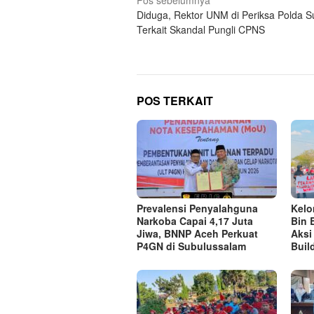
Navigasi
Diduga, Rektor UNM di Periksa Polda Su
pos
Terkait Skandal Pungli CPNS
POS TERKAIT
Prevalensi Penyalahguna
Kel
Narkoba Capai 4,17 Juta
Bin 
Jiwa, BNNP Aceh Perkuat
Aksi
P4GN di Subulussalam
Buil