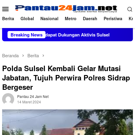
Loncat
Menu
ke
Mobile
konten
Berita
Global
Nasional
Metro
Daerah
Peristiwa
Kri
, M.Si Mendapat Dukungan Aktivis Sulsel
Breaking News
Kapolres Polew
Beranda
Berita
Polda Sulsel Kembali Gelar Mutasi
Jabatan, Tujuh Perwira Polres Sidrap
Bergeser
Pantau 24 Jam Net
14 Maret 2024