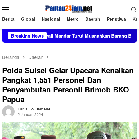
Loncat
Menu
ke
Mobile
konten
Berita
Global
Nasional
Metro
Daerah
Peristiwa
Kri
res Polewali Mandar Turut Musnahkan Barang Bukti Perkara Ink
Breaking News
Beranda
Daerah
Polda Sulsel Gelar Upacara Kenaikan
Pangkat 1,551 Personel Dan
Penyambutan Personil Brimob BKO
Papua
Pantau 24 Jam Net
2 Januari 2024