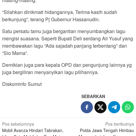
masing-masing.
“Silahkan dinikmati hidangannya, Terima kasih sudah
berkunjung”, terang Pj Gubernur Hassanudin.
Satu persatu tamu juga bergantian menyumbangkan lagu
mengisi suasana. Seperti Bupati Deli serdang Ali Yusuf yang
membawakan lagu “Ada sajadah panjang terbentang” dan
“Sio Mama”.
Demikian juga para kepala OPD dan pengunjung lainnya yg
juga bergiliran menyanyikan lagu pilihannya.
Diskominfo Sumut
SEBARKAN
Navigasi
Pos sebelumnya
Pos berikutnya
Mobil Avanza Hindari Tabrakan,
Polda Jawa Tengah Himbau
pos