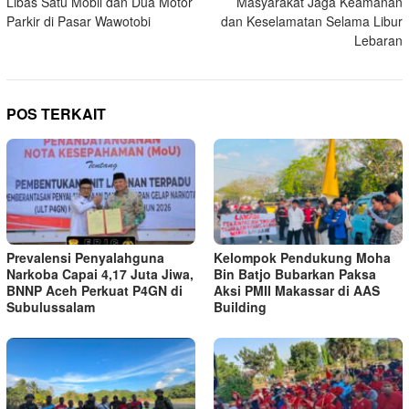
Libas Satu Mobil dan Dua Motor
Masyarakat Jaga Keamanan
Parkir di Pasar Wawotobi
dan Keselamatan Selama Libur
Lebaran
POS TERKAIT
Prevalensi Penyalahguna
Kelompok Pendukung Moha
Narkoba Capai 4,17 Juta Jiwa,
Bin Batjo Bubarkan Paksa
BNNP Aceh Perkuat P4GN di
Aksi PMII Makassar di AAS
Subulussalam
Building