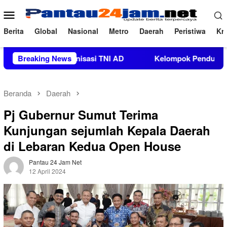
Loncat
Menu
ke
Mobile
konten
Berita
Global
Nasional
Metro
Daerah
Peristiwa
Kri
guatan Organisasi TNI AD
Breaking News
Kelompok Pendukung Moha Bin 
Beranda
Daerah
Pj Gubernur Sumut Terima
Kunjungan sejumlah Kepala Daerah
di Lebaran Kedua Open House
Pantau 24 Jam Net
12 April 2024