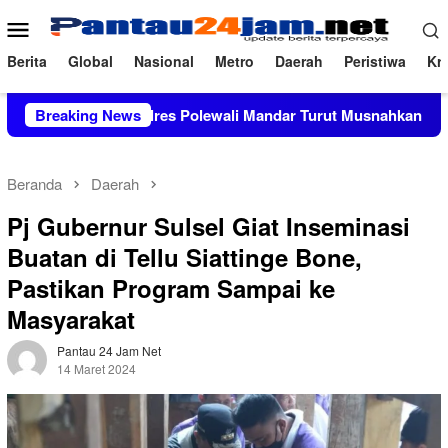
Loncat
Menu
ke
Mobile
konten
Berita
Global
Nasional
Metro
Daerah
Peristiwa
Kri
Kapolres Polewali Mandar Turut Musnahkan Barang Bukti Pe
Breaking News
Beranda
Daerah
Pj Gubernur Sulsel Giat Inseminasi
Buatan di Tellu Siattinge Bone,
Pastikan Program Sampai ke
Masyarakat
Pantau 24 Jam Net
14 Maret 2024