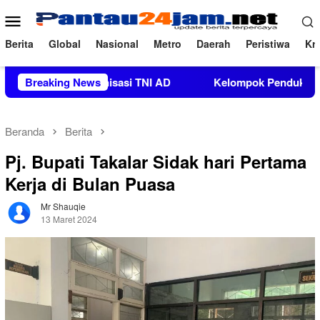
Loncat
Menu
ke
Mobile
konten
Berita
Global
Nasional
Metro
Daerah
Peristiwa
Kri
uatan Organisasi TNI AD
Breaking News
Kelompok Pendukung Moha Bin 
Beranda
Berita
Pj. Bupati Takalar Sidak hari Pertama
Kerja di Bulan Puasa
Mr Shauqie
13 Maret 2024