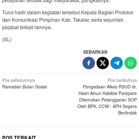
pelayanan terbaik bagi masyarakat, pungkasnya.
Turut hadir dalam kegiatan tersebut Kepala Bagian Protokol
dan Komunikasi Pimpinan Kab. Takalar, serta sejumlah
pejabat terkait lainnya.
(SL)
SEBARKAN
Navigasi
Pos sebelumnya
Pos berikutnya
Ramadan Bulan Sosial
Pengadaan Alkes RSUD dr.
pos
Hasri Ainun Habibie Parepare
Ditemukan Pelanggaran SOP
Oleh BPK, CCW : APH Segera
Bertindak
POS TERKAIT