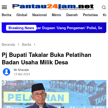
Loncat
Menu
ke
Mobile
konten
Berita
Global
Nasional
Metro
Daerah
Peristiwa
Kri
IRT Bongkar Dugaan ‘Uang Pengaman’ Polisi, Setor Rp2,5 Juta t
Breaking News
Beranda
Berita
Pj Bupati Takalar Buka Pelatihan
Badan Usaha Milik Desa
Mr Shauqie
13 Mei 2024