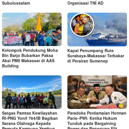
Subulussalam
Organisasi TNI AD
Kelompok Pendukung Moha
Kapal Penumpang Rute
Bin Batjo Bubarkan Paksa
Surabaya-Makassar Terbakar
Aksi PMII Makassar di AAS
di Perairan Sumenep
Building
Satgas Pamtas Kewilayahan
Paradoks Perdamaian Hotman
RI-PNG Yonif 764/IB Bagikan
Paris–PWI: Ketika Hukum
Sarana Olahraga Kepada
Tunduk pada Bargaining
Pemuda Kampung Yembun
Power dan Panggung Elit