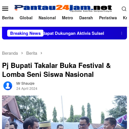
Loncat
Menu
ke
Mobile
konten
Berita
Global
Nasional
Metro
Daerah
Peristiwa
Kri
da, M.Si Mendapat Dukungan Aktivis Sulsel
Breaking News
Kapolres Pole
Beranda
Berita
Pj Bupati Takalar Buka Festival &
Lomba Seni Siswa Nasional
Mr Shauqie
24 April 2024