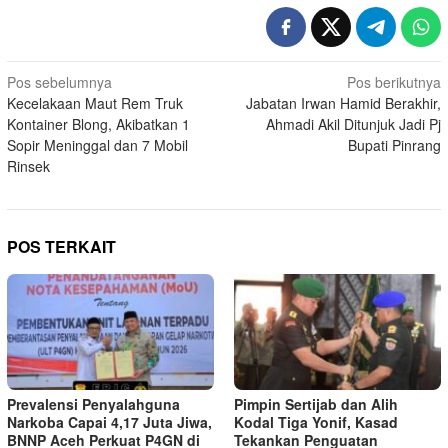
Navigasi
Pos sebelumnya
Pos berikutnya
Kecelakaan Maut Rem Truk
Jabatan Irwan Hamid Berakhir,
pos
Kontainer Blong, Akibatkan 1
Ahmadi Akil Ditunjuk Jadi Pj
Sopir Meninggal dan 7 Mobil
Bupati Pinrang
Rinsek
POS TERKAIT
Prevalensi Penyalahguna
Pimpin Sertijab dan Alih
Narkoba Capai 4,17 Juta Jiwa,
Kodal Tiga Yonif, Kasad
BNNP Aceh Perkuat P4GN di
Tekankan Penguatan