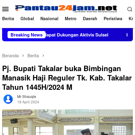
Loncat
Menu
ke
Mobile
konten
Berita
Global
Nasional
Metro
Daerah
Peristiwa
Kri
 M.Si Mendapat Dukungan Aktivis Sulsel
Breaking News
Kapolres Polewa
Beranda
Berita
Pj. Bupati Takalar buka Bimbingan
Manasik Haji Reguler Tk. Kab. Takalar
Tahun 1445H/2024 M
Mr Shauqie
18 April 2024