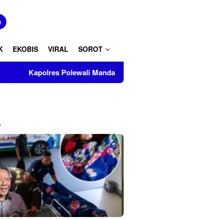
tutup
n
K
EKOBIS
VIRAL
SOROT
es Polewali Mandar Turut Musnahkan Barang Bukti Perkara Inkra
L