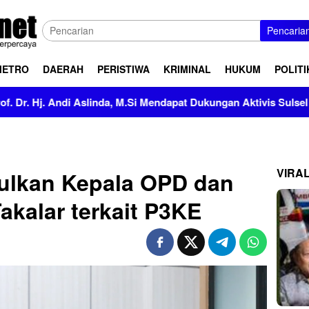
Pencaria
METRO
DAERAH
PERISTIWA
KRIMINAL
HUKUM
POLITI
 Aslinda, M.Si Mendapat Dukungan Aktivis Sulsel
Kapolr
VIRA
pulkan Kepala OPD dan
akalar terkait P3KE