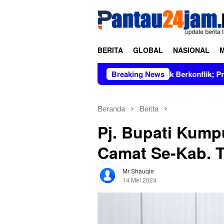
Loncat
tutup
ke
konten
BERITA
GLOBAL
NASIONAL
 Dipimpin Figur Bersih dan Tidak Berkonflik; Prof. Dr. Hj. Andi
Breaking News
Beranda
Berita
Pj. Bupati Kum
Camat Se-Kab. T
Mr Shauqie
14 Mei 2024