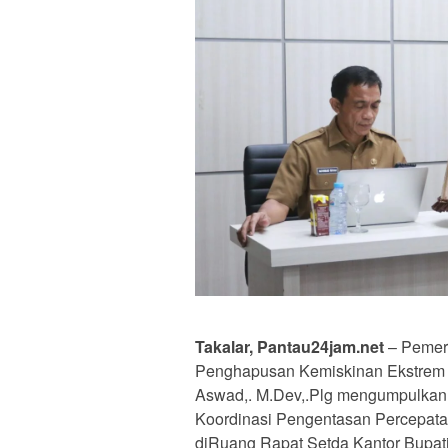
Takalar, Pantau24jam.net
– Pemeri
Penghapusan Kemiskinan Ekstrem di 
Aswad,. M.Dev,.Plg mengumpulkan
Koordinasi Pengentasan Percepat
diRuang Rapat Setda Kantor Bupati