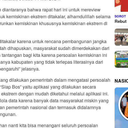
 diantaranya bahwa rapat hari ini untuk mereview
uk kemiskinan ekstrem ditakalar, alhamdulillah selama
SOROT
Rebut 
urunkan kemiskinan khususnya kemiskinan ekstrem di
a ditakalar karena untuk rencana pembangunan jangka
dah dihapuskan, masyarakat sudah dimerdekakan dari
 tantangan bagi kita karena persoalan kemiskinan ini
anya kabupaten yang tidak terlepas literasinya dari
engaruhi” jelasnya.
 yang dilakukan pemerintah dalam mengatasi persoalah
NASI
“Siap Bos” yaitu aplikasi yang dilakukan secara
 ekstrem dengan mudah diketahui melalui aplikasi ini.
kelola data karena banyak data masyarakat miskin yang
 dan pemerintah nasional dan termasuk didalamnya
angunan.
an nanti kita bisa menangani seluruh persoalan