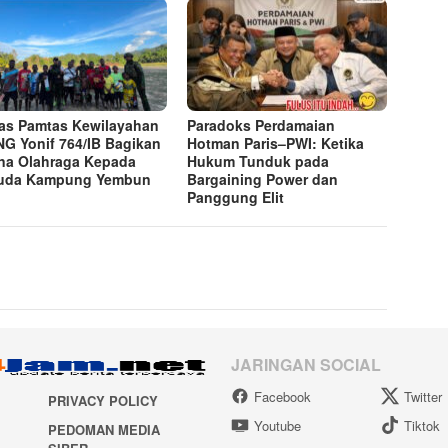
as Pamtas Kewilayahan
Paradoks Perdamaian
NG Yonif 764/IB Bagikan
Hotman Paris–PWI: Ketika
na Olahraga Kepada
Hukum Tunduk pada
uda Kampung Yembun
Bargaining Power dan
Panggung Elit
JARINGAN SOCIAL
Facebook
Twitter
PRIVACY POLICY
Youtube
Tiktok
PEDOMAN MEDIA