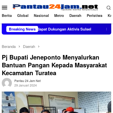
Loncat
Menu
ke
Mobile
konten
Berita
Global
Nasional
Metro
Daerah
Peristiwa
Kri
 M.Si Mendapat Dukungan Aktivis Sulsel
Breaking News
Kapolres Polewal
Beranda
Daerah
Pj Bupati Jeneponto Menyalurkan
Bantuan Pangan Kepada Masyarakat
Kecamatan Turatea
Pantau 24 Jam Net
29 Januari 2024