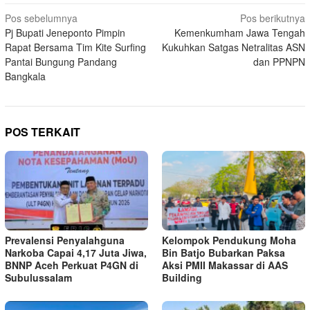
Navigasi
Pos sebelumnya
Pos berikutnya
Pj Bupati Jeneponto Pimpin
Kemenkumham Jawa Tengah
pos
Rapat Bersama Tim Kite Surfing
Kukuhkan Satgas Netralitas ASN
Pantai Bungung Pandang
dan PPNPN
Bangkala
POS TERKAIT
Prevalensi Penyalahguna
Kelompok Pendukung Moha
Narkoba Capai 4,17 Juta Jiwa,
Bin Batjo Bubarkan Paksa
BNNP Aceh Perkuat P4GN di
Aksi PMII Makassar di AAS
Subulussalam
Building