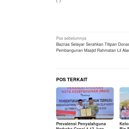
(*)
Navigasi
Pos sebelumnya
Baznas Selayar Serahkan Titipan Donas
pos
Pembangunan Masjid Rahmatan Lil Ala
POS TERKAIT
Prevalensi Penyalahguna
Kel
Narkoba Capai 4,17 Juta
Bin 