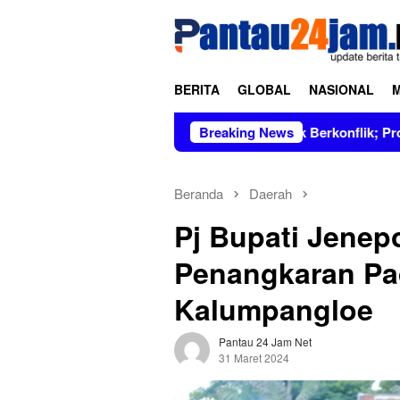
Loncat
tutup
ke
konten
BERITA
GLOBAL
NASIONAL
mpin Figur Bersih dan Tidak Berkonflik; Prof. Dr. Hj. Andi Asl
Breaking News
Beranda
Daerah
Pj Bupati Jenep
Penangkaran Pad
Kalumpangloe
Pantau 24 Jam Net
31 Maret 2024