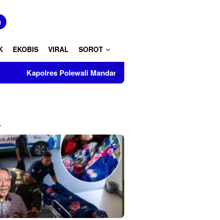
tutup
n
K
EKOBIS
VIRAL
SOROT
lewali Mandar Turut Musnahkan Barang Bukti Perkara Inkrah di
L