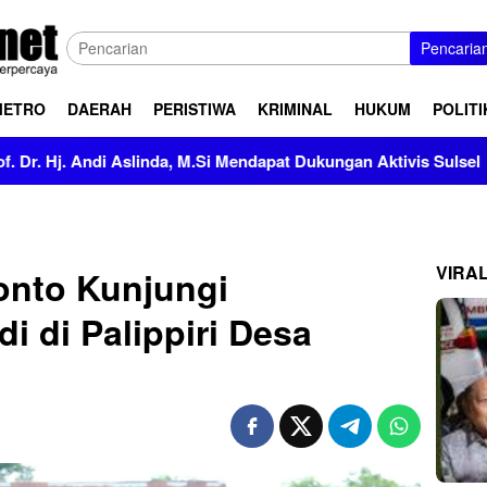
Pencaria
METRO
DAERAH
PERISTIWA
KRIMINAL
HUKUM
POLITI
inda, M.Si Mendapat Dukungan Aktivis Sulsel
Kapolres Po
VIRA
onto Kunjungi
i di Palippiri Desa