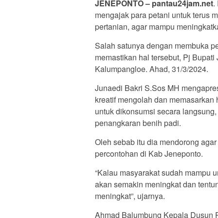
JENEPONTO – pantau24jam.net
.
mengajak para petani untuk terus 
pertanian, agar mampu meningkatka
Salah satunya dengan membuka pen
memastikan hal tersebut, Pj Bupat
Kalumpangloe. Ahad, 31/3/2024.
Junaedi Bakri S.Sos MH mengapres
kreatif mengolah dan memasarkan ha
untuk dikonsumsi secara langsung, t
penangkaran benih padi.
Oleh sebab itu dia mendorong agar
percontohan di Kab Jeneponto.
“Kalau masyarakat sudah mampu unt
akan semakin meningkat dan tentun
meningkat”, ujarnya.
Ahmad Balumbung Kepala Dusun Pa