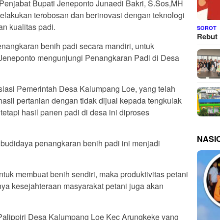
 Penjabat Bupati Jeneponto Junaedi Bakri, S.Sos,MH
melakukan terobosan dan berinovasi dengan teknologi
n kualitas padi.
SOROT
Rebut 
angkaran benih padi secara mandiri, untuk
i Jeneponto mengunjungi Penangkaran Padi di Desa
iasi Pemerintah Desa Kalumpang Loe, yang telah
sil pertanian dengan tidak dijual kepada tengkulak
etapi hasil panen padi di desa ini diproses
NASI
 budidaya penangkaran benih padi ini menjadi
uk membuat benih sendiri, maka produktivitas petani
ya kesejahteraan masyarakat petani juga akan
lippiri Desa Kalumpang Loe Kec Arungkeke yang