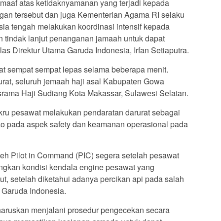
aaf atas ketidaknyamanan yang terjadi kepada
gan tersebut dan juga Kementerian Agama RI selaku
sia tengah melakukan koordinasi intensif kepada
n tindak lanjut penanganan jamaah untuk dapat
las Direktur Utama Garuda Indonesia, Irfan Setiaputra.
t sempat sempat lepas selama beberapa menit.
rat, seluruh jemaah haji asal Kabupaten Gowa
Asrama Haji Sudiang Kota Makassar, Sulawesi Selatan.
kru pesawat melakukan pendaratan darurat sebagai
iko pada aspek safety dan keamanan operasional pada
leh Pilot in Command (PIC) segera setelah pesawat
gkan kondisi kendala engine pesawat yang
t, setelah diketahui adanya percikan api pada salah
i Garuda Indonesia.
diharuskan menjalani prosedur pengecekan secara