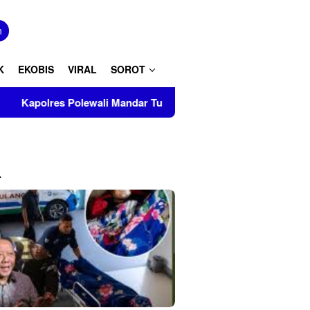
tutup
n
K
EKOBIS
VIRAL
SOROT
ali Mandar Turut Musnahkan Barang Bukti Perkara Inkrah di Kan
L