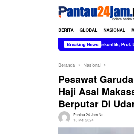
Loncat
tutup
ke
konten
BERITA
GLOBAL
NASIONAL
 Figur Bersih dan Tidak Berkonflik; Prof. Dr. Hj. Andi Aslinda
Breaking News
Beranda
Nasional
Pesawat Garuda
Haji Asal Makass
Berputar Di Uda
Pantau 24 Jam Net
15 Mei 2024