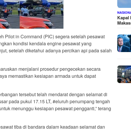
NASION
Kapal
Makass
eh Pilot in Command (PIC) segera setelah pesawat
gkan kondisi kendala engine pesawat yang
ut, setelah diketahui adanya percikan api pada salah
diharuskan menjalani prosedur pengecekan secara
paya memastikan kesiapan armada untuk dapat
bangan tersebut telah mendarat dengan selamat di
sar pada pukul 17.15 LT, #eluruh penumpang tengah
untuk menunggu kesiapan pesawat pengganti,” terang
esawat tiba di bandara dalam keadaan selamat dan