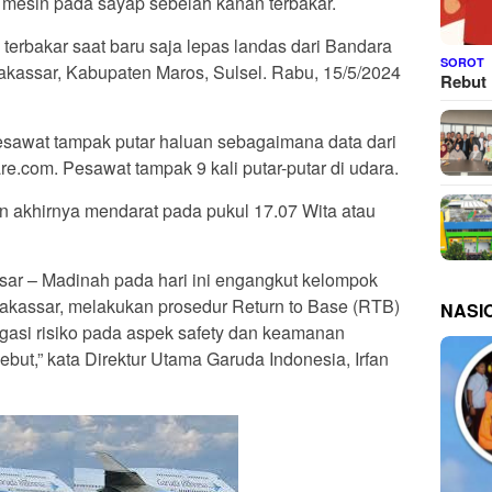
 mesin pada sayap sebelah kanan terbakar.
terbakar saat baru saja lepas landas dari Bandara
SOROT
akassar, Kabupaten Maros, Sulsel. Rabu, 15/5/2024
Rebut 
pesawat tampak putar haluan sebagaimana data dari
re.com. Pesawat tampak 9 kali putar-putar di udara.
 akhirnya mendarat pada pukul 17.07 Wita atau
ar – Madinah pada hari ini engangkut kelompok
Makassar, melakukan prosedur Return to Base (RTB)
NASI
gasi risiko pada aspek safety dan keamanan
but,” kata Direktur Utama Garuda Indonesia, Irfan