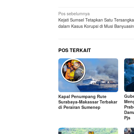
Navigasi
Pos sebelumnya
Kejati Sumsel Tetapkan Satu Tersangka
pos
dalam Kasus Korupsi di Musi Banyuasin
POS TERKAIT
Gube
Kapal Penumpang Rute
Meng
Surabaya-Makassar Terbakar
Prab
di Perairan Sumenep
Dama
Pjs