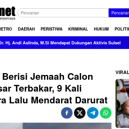
Pencaria
METRO
DAERAH
PERISTIWA
KRIMINAL
HUKUM
POLITI
, M.Si Mendapat Dukungan Aktivis Sulsel
Kapolres Polew
VIRA
 Berisi Jemaah Calon
ar Terbakar, 9 Kali
ra Lalu Mendarat Darurat