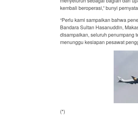
menyeluruh sebagai bagian dari u
kembali beroperasi,” bunyi pernyat
“Perlu kami sampaikan bahwa pener
Bandara Sultan Hasanuddin, Makass
disampaikan, seluruh penumpang t
menunggu kesiapan pesawat penggan
(*)