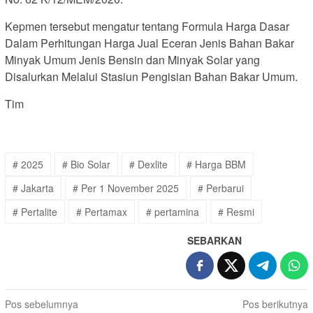
Kepmen tersebut mengatur tentang Formula Harga Dasar
Dalam Perhitungan Harga Jual Eceran Jenis Bahan Bakar
Minyak Umum Jenis Bensin dan Minyak Solar yang
Disalurkan Melalui Stasiun Pengisian Bahan Bakar Umum.
Tim
# 2025
# Bio Solar
# Dexlite
# Harga BBM
# Jakarta
# Per 1 November 2025
# Perbarui
# Pertalite
# Pertamax
# pertamina
# Resmi
SEBARKAN
Navigasi
Pos sebelumnya
Pos berikutnya