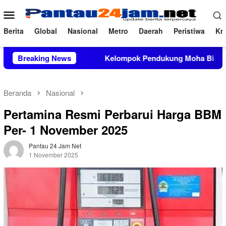
Loncat
Menu
ke
Mobile
konten
Berita
Global
Nasional
Metro
Daerah
Peristiwa
Kri
asi TNI AD
Breaking News
Kelompok Pendukung Moha Bin Batjo Bubarka
Beranda
Nasional
Pertamina Resmi Perbarui Harga BBM
Per- 1 November 2025
Pantau 24 Jam Net
1 November 2025