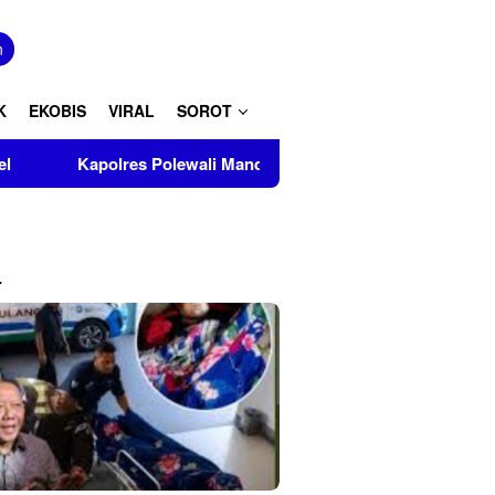
tutup
n
K
EKOBIS
VIRAL
SOROT
lres Polewali Mandar Turut Musnahkan Barang Bukti Perkara In
L