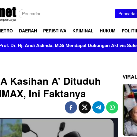
Pencaria
METRO
DAERAH
PERISTIWA
KRIMINAL
HUKUM
POLITI
ndi Aslinda, M.Si Mendapat Dukungan Aktivis Sulsel
Kapo
VIRA
A Kasihan A’ Dituduh
MAX, Ini Faktanya