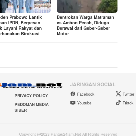
iden Prabowo Lantik
Bentrokan Warga Matraman
san IPDN, Berpesan
vs Ambon Pecah, Diduga
k Layani Rakyat dan
Berawal dari Geber-Geber
rhanakan Birokrasi
Motor
JARINGAN SOCIAL
Facebook
Twitter
PRIVACY POLICY
Youtube
Tiktok
PEDOMAN MEDIA
SIBER
Copyright @2023 Pantau24jam.Net All Rights Reserved