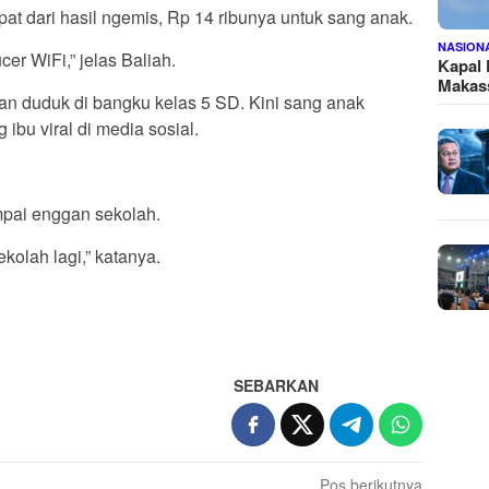
pat dari hasil ngemis, Rp 14 ribunya untuk sang anak.
NASION
cer WiFi,” jelas Baliah.
Kapal
Makass
dan duduk di bangku kelas 5 SD. Kini sang anak
ibu viral di media sosial.
ampai enggan sekolah.
kolah lagi,” katanya.
SEBARKAN
Pos berikutnya