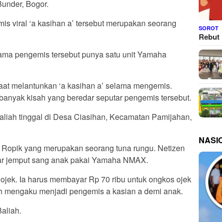
Bunder, Bogor.
s viral ‘a kasihan a’ tersebut merupakan seorang
SOROT
Rebut 
ama pengemis tersebut punya satu unit Yamaha
saat melantunkan ‘a kasihan a’ selama mengemis.
n banyak kisah yang beredar seputar pengemis tersebut.
Baliah tinggal di Desa Ciasihan, Kecamatan Pamijahan,
NASI
 Ropik yang merupakan seorang tuna rungu. Netizen
tar jemput sang anak pakai Yamaha NMAX.
ojek. Ia harus membayar Rp 70 ribu untuk ongkos ojek
iah mengaku menjadi pengemis a kasian a demi anak.
Baliah.