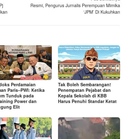
Pj
Resmi, Pengurus Jurnalis Perempuan Mimika
lkan
‘JPM’ Di Kukuhkan
doks Perdamaian
Tak Boleh Sembarangan!
an Paris–PWI: Ketika
Penempatan Pejabat dan
um Tunduk pada
Kepala Sekolah di KBB
aining Power dan
Harus Penuhi Standar Ketat ​
gung Elit