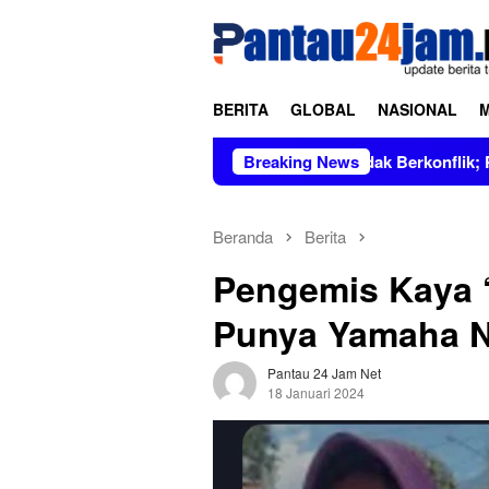
Loncat
tutup
ke
konten
BERITA
GLOBAL
NASIONAL
us Dipimpin Figur Bersih dan Tidak Berkonflik; Prof. Dr. Hj. A
Breaking News
Beranda
Berita
Pengemis Kaya ‘
Punya Yamaha N
Pantau 24 Jam Net
18 Januari 2024