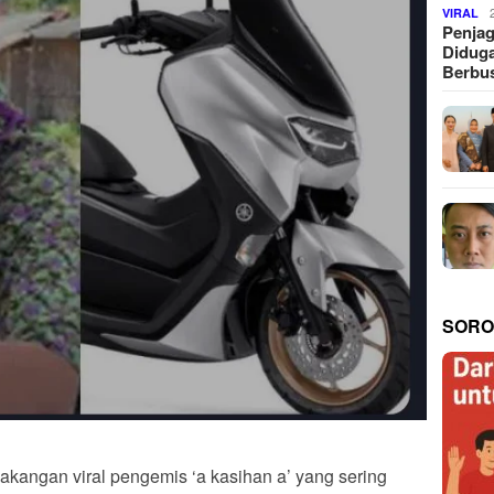
VIRAL
Penjag
Diduga
Berbus
SORO
lakangan viral pengemis ‘a kasihan a’ yang sering