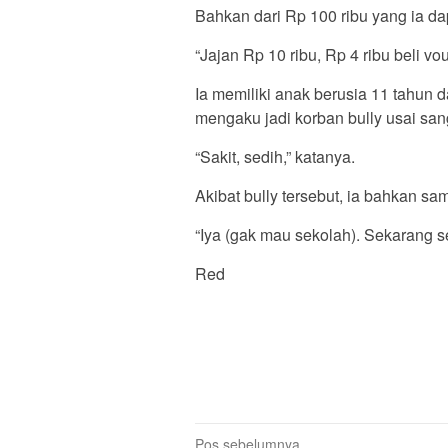
Bahkan dari Rp 100 ribu yang ia da
“Jajan Rp 10 ribu, Rp 4 ribu beli vou
Ia memiliki anak berusia 11 tahun 
mengaku jadi korban bully usai sang 
“Sakit, sedih,” katanya.
Akibat bully tersebut, ia bahkan s
“Iya (gak mau sekolah). Sekarang se
Red
Navigasi
Pos sebelumnya