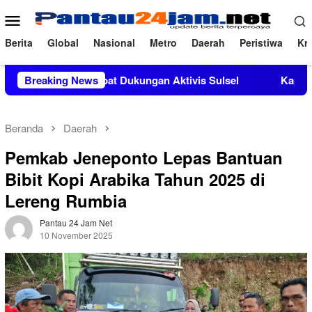
Loncat
Menu
ke
Mobile
konten
Berita
Global
Nasional
Metro
Daerah
Peristiwa
Kri
Si Mendapat Dukungan Aktivis Sulsel
Breaking News
Kapolres Polewali M
Beranda
Daerah
Pemkab Jeneponto Lepas Bantuan
Bibit Kopi Arabika Tahun 2025 di
Lereng Rumbia
Pantau 24 Jam Net
10 November 2025