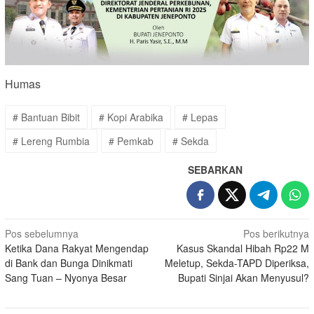
Humas
# Bantuan Bibit
# Kopi Arabika
# Lepas
# Lereng Rumbia
# Pemkab
# Sekda
SEBARKAN
Navigasi
Pos sebelumnya
Pos berikutnya
Ketika Dana Rakyat Mengendap
Kasus Skandal Hibah Rp22 M
pos
di Bank dan Bunga Dinikmati
Meletup, Sekda-TAPD Diperiksa,
Sang Tuan – Nyonya Besar
Bupati Sinjai Akan Menyusul?