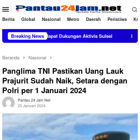
Loncat
Menu
ke
Mobile
konten
Berita
Global
Nasional
Metro
Daerah
Peristiwa
Kri
 M.Si Mendapat Dukungan Aktivis Sulsel
Breaking News
Kapolres Polewal
Beranda
Nasional
Panglima TNI Pastikan Uang Lauk
Prajurit Sudah Naik, Setara dengan
Polri per 1 Januari 2024
Pantau 24 Jam Net
25 Januari 2024