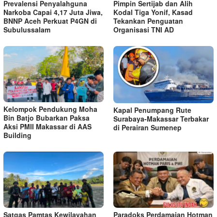
Prevalensi Penyalahguna
Pimpin Sertijab dan Alih
Narkoba Capai 4,17 Juta Jiwa,
Kodal Tiga Yonif, Kasad
BNNP Aceh Perkuat P4GN di
Tekankan Penguatan
Subulussalam
Organisasi TNI AD
Kelompok Pendukung Moha
Kapal Penumpang Rute
Bin Batjo Bubarkan Paksa
Surabaya-Makassar Terbakar
Aksi PMII Makassar di AAS
di Perairan Sumenep
Building
Satgas Pamtas Kewilayahan
Paradoks Perdamaian Hotman