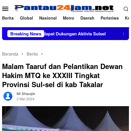
Loncat
Menu
ke
Mobile
konten
Berita
Global
Nasional
Metro
Daerah
Peristiwa
Kri
, M.Si Mendapat Dukungan Aktivis Sulsel
Breaking News
Kapolres Polewa
Beranda
Berita
Malam Taaruf dan Pelantikan Dewan
Hakim MTQ ke XXXIII Tingkat
Provinsi Sul-sel di kab Takalar
Mr Shauqie
2 Mei 2024