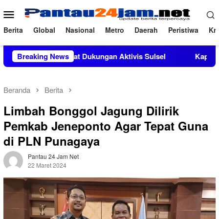
Loncat
Menu
ke
Mobile
konten
Berita
Global
Nasional
Metro
Daerah
Peristiwa
Kri
i Mendapat Dukungan Aktivis Sulsel
Breaking News
Kapolres Polewali M
Beranda
Berita
Limbah Bonggol Jagung Dilirik
Pemkab Jeneponto Agar Tepat Guna
di PLN Punagaya
Pantau 24 Jam Net
22 Maret 2024