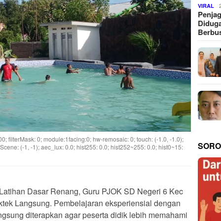
VIRAL
Penjag
Diduga
Berbus
0000; filterMask: 0; module:1facing:0; hw-remosaic: 0; touch: (-1.0, -1.0);
SORO
cene: (-1, -1); aec_lux: 0.0; hist255: 0.0; hist252~255: 0.0; hist0~15:
 Latihan Dasar Renang, Guru PJOK SD Negeri 6 Kec
tek Langsung. Pembelajaran eksperiensial dengan
gsung diterapkan agar peserta didik lebih memahami