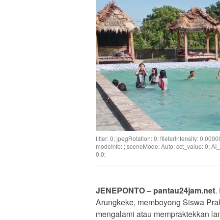
filter: 0; jpegRotation: 0; fileterIntensity: 0.00
modeInfo: ; sceneMode: Auto; cct_value: 0; AI_S
0.0;
JENEPONTO – pantau24jam.net
.
Arungkeke, memboyong Siswa Prak
mengalami atau mempraktekkan lan