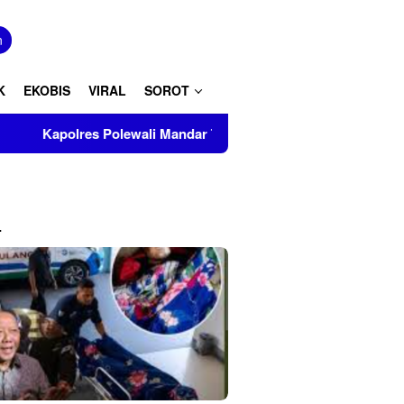
tutup
n
K
EKOBIS
VIRAL
SOROT
ali Mandar Turut Musnahkan Barang Bukti Perkara Inkrah di Kan
L