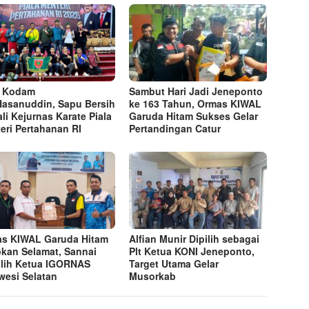
t Kodam
Sambut Hari Jadi Jeneponto
Hasanuddin, Sapu Bersih
ke 163 Tahun, Ormas KIWAL
li Kejurnas Karate Piala
Garuda Hitam Sukses Gelar
eri Pertahanan RI
Pertandingan Catur
s KIWAL Garuda Hitam
Alfian Munir Dipilih sebagai
kan Selamat, Sannai
Plt Ketua KONI Jeneponto,
ilih Ketua IGORNAS
Target Utama Gelar
wesi Selatan
Musorkab