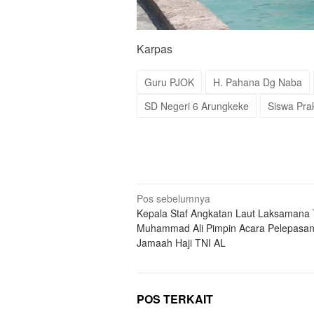
Karpas
Guru PJOK
H. Pahana Dg Naba
SD Negeri 6 Arungkeke
Siswa Pra
Navigasi
Pos sebelumnya
Kepala Staf Angkatan Laut Laksamana 
pos
Muhammad Ali Pimpin Acara Pelepasan
Jamaah Haji TNI AL
POS TERKAIT