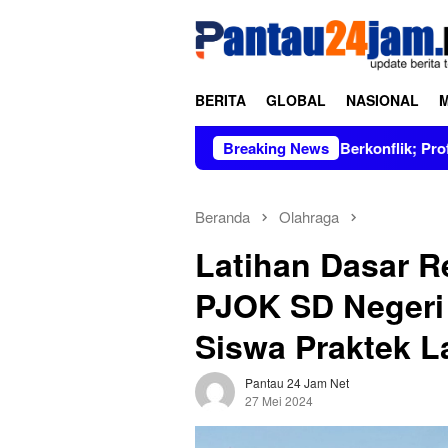
Loncat
tutup
ke
konten
BERITA
GLOBAL
NASIONAL
 Figur Bersih dan Tidak Berkonflik; Prof. Dr. Hj. Andi Aslinda
Breaking News
Beranda
Olahraga
Latihan Dasar R
PJOK SD Negeri
Siswa Praktek 
Pantau 24 Jam Net
27 Mei 2024