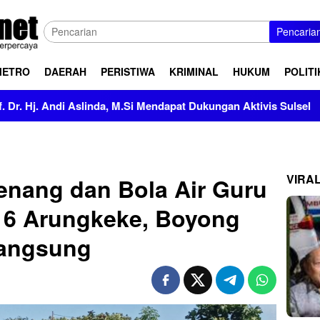
Pencaria
METRO
DAERAH
PERISTIWA
KRIMINAL
HUKUM
POLITI
, M.Si Mendapat Dukungan Aktivis Sulsel
Kapolres Polew
VIRA
enang dan Bola Air Guru
 6 Arungkeke, Boyong
Langsung