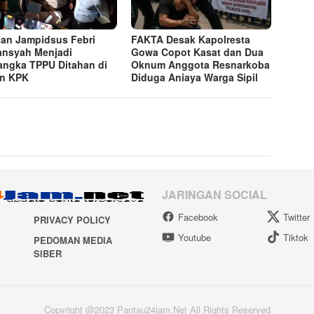
an Jampidsus Febri
FAKTA Desak Kapolresta
ansyah Menjadi
Gowa Copot Kasat dan Dua
angka TPPU Ditahan di
Oknum Anggota Resnarkoba
n KPK
Diduga Aniaya Warga Sipil
JARINGAN SOCIAL
Facebook
Twitter
PRIVACY POLICY
Youtube
Tiktok
PEDOMAN MEDIA
SIBER
Copyright @2023 Pantau24jam.Net All Rights Reserved