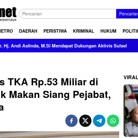
Pencaria
METRO
DAERAH
PERISTIWA
KRIMINAL
HUKUM
POLITI
nda, M.Si Mendapat Dukungan Aktivis Sulsel
Kapolres Pol
VIRA
s TKA Rp.53 Miliar di
k Makan Siang Pejabat,
a