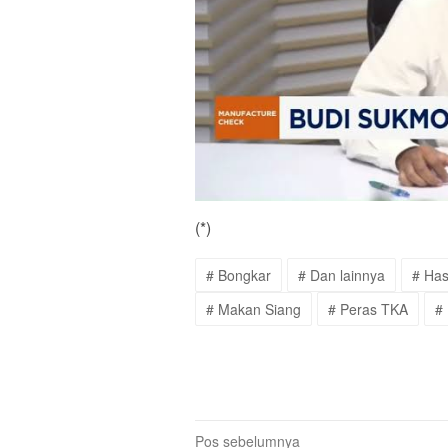
(*)
# Bongkar
# Dan lainnya
# Has
# Makan Siang
# Peras TKA
# 
Navigasi
Pos sebelumnya