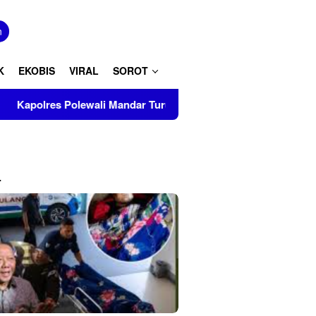
tutup
n
K
EKOBIS
VIRAL
SOROT
ewali Mandar Turut Musnahkan Barang Bukti Perkara Inkrah di 
L