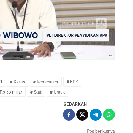
il
# Kasus
# Kemenaker
# KPK
Rp 53 miliar
# Staff
# Untuk
SEBARKAN
Pos berikutnya