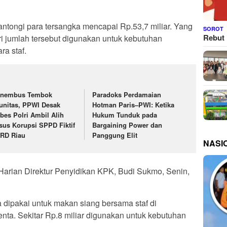
antongi para tersangka mencapai Rp.53,7 miliar. Yang
SOROT
Rebut 
ari jumlah tersebut digunakan untuk kebutuhan
ra staf.
nembus Tembok
Paradoks Perdamaian
unitas, PPWI Desak
Hotman Paris–PWI: Ketika
bes Polri Ambil Alih
Hukum Tunduk pada
sus Korupsi SPPD Fiktif
Bargaining Power dan
RD Riau
Panggung Elit
NASI
 Harian Direktur Penyidikan KPK, Budi Sukmo, Senin,
ga dipakai untuk makan siang bersama staf di
nta. Sekitar Rp.8 miliar digunakan untuk kebutuhan