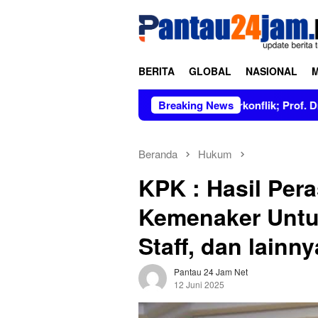
Loncat
tutup
ke
konten
BERITA
GLOBAL
NASIONAL
pin Figur Bersih dan Tidak Berkonflik; Prof. Dr. Hj. Andi Asli
Breaking News
Beranda
Hukum
KPK : Hasil Pera
Kemenaker Untu
Staff, dan lainny
Pantau 24 Jam Net
12 Juni 2025