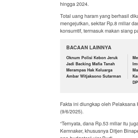
hingga 2024.
Total uang haram yang berhasil dik
mengejutkan, sekitar Rp.8 miliar d
konsumtif, termasuk makan siang pa
BACAAN LAINNYA
Oknum Polisi Kebon Jeruk
Me
Jadi Backing Mafia Tanah
Im
Merampas Hak Keluarga
Ma
Ambar Witjaksono Sutarman
Ka
DP
Fakta ini diungkap oleh Pelaksana
(9/6/2025).
“Ternyata, dana Rp.53 miliar itu ju
Kemnaker, khususnya Ditjen Binape