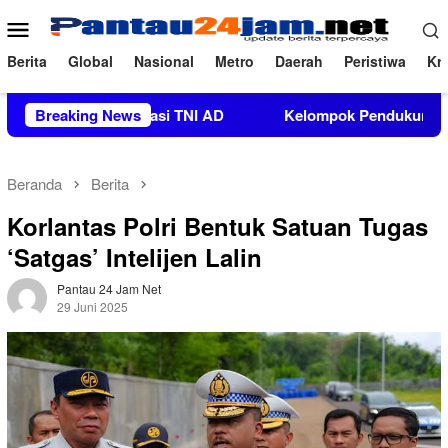
Loncat
Menu
ke
Mobile
konten
Berita
Global
Nasional
Metro
Daerah
Peristiwa
Kri
 Organisasi TNI AD
Breaking News
Kelompok Pendukung Moha Bin Batjo
Beranda
Berita
Korlantas Polri Bentuk Satuan Tugas
‘Satgas’ Intelijen Lalin
Pantau 24 Jam Net
29 Juni 2025