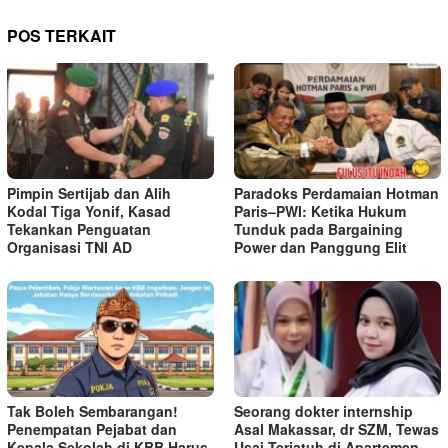
POS TERKAIT
Pimpin Sertijab dan Alih
Paradoks Perdamaian Hotman
Kodal Tiga Yonif, Kasad
Paris–PWI: Ketika Hukum
Tekankan Penguatan
Tunduk pada Bargaining
Organisasi TNI AD
Power dan Panggung Elit
Tak Boleh Sembarangan!
Seorang dokter internship
Penempatan Pejabat dan
Asal Makassar, dr SZM, Tewas
Kepala Sekolah di KBB Harus
Usai Terjatuh di Apartemen