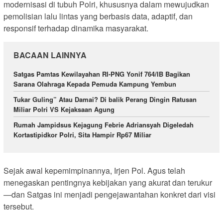
modernisasi di tubuh Polri, khususnya dalam mewujudkan
pemolisian lalu lintas yang berbasis data, adaptif, dan
responsif terhadap dinamika masyarakat.
BACAAN LAINNYA
Satgas Pamtas Kewilayahan RI-PNG Yonif 764/IB Bagikan
Sarana Olahraga Kepada Pemuda Kampung Yembun
Tukar Guling” Atau Damai? Di balik Perang Dingin Ratusan
Miliar Polri VS Kejaksaan Agung
Rumah Jampidsus Kejagung Febrie Adriansyah Digeledah
Kortastipidkor Polri, Sita Hampir Rp67 Miliar
Sejak awal kepemimpinannya, Irjen Pol. Agus telah
menegaskan pentingnya kebijakan yang akurat dan terukur
—dan Satgas ini menjadi pengejawantahan konkret dari visi
tersebut.