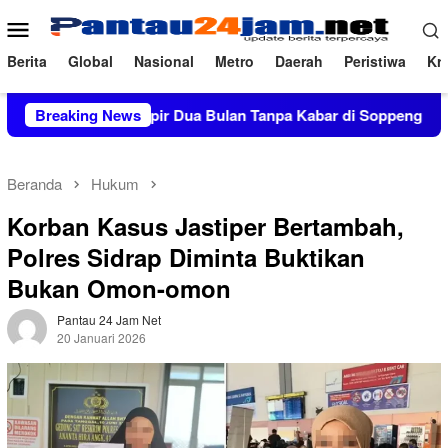
Loncat
Menu
ke
Mobile
konten
Berita
Global
Nasional
Metro
Daerah
Peristiwa
Kri
liar, Hampir Dua Bulan Tanpa Kabar di Soppeng
Breaking News
Copot d
Beranda
Hukum
Korban Kasus Jastiper Bertambah,
Polres Sidrap Diminta Buktikan
Bukan Omon-omon
Pantau 24 Jam Net
20 Januari 2026