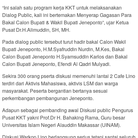
“Ini salah satu program kerja KKT untuk melaksanakan
Dialog Public, kali ini bertemakan Menyerap Gagasan Para
Bakal Calon Bupati & Wakil Bupati Jeneponto”, ujar Ketua
Pusat Dr.H.Alimuddin, SH, MH.
Pada dialog public tersebut turut hadir bakal Calon Wakil
Bupati Jeneponto, H.M.Syafruddin Nurdin, M.Kes, Bakal
Calon Bupati Jeneponto H.Syamsuddin Karlos dan Bakal
Calon Bupati Jeneponto, Efendi Al Qadri Mulyadi.
Sekira 300 orang pserta diskusi memenuhi lantai 2 Cafe Lino
terdiri dari Aktivis Mahasiswa, aktivis LSM dan warga
masyarakat. Peserta bergantian bertanya sesuai
perkembangan pembangunan Jeneponto.
Adapun sebagai pembanding awal Diskusi public Pengurus
Pusat KKT yakni Prof.Dr H. Bahaking Rama, Guru besar
Universitas Islam Negeri Alauddin Makassar (UINAM).
Diskusi Warkop Lino berlangsung serius tetapi santai seluruh