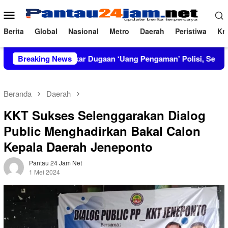
Loncat
Menu
ke
Mobile
konten
Berita
Global
Nasional
Metro
Daerah
Peristiwa
Kri
IRT Bongkar Dugaan ‘Uang Pengaman’ Polisi, Setor Rp2,5 Juta 
Breaking News
Beranda
Daerah
KKT Sukses Selenggarakan Dialog
Public Menghadirkan Bakal Calon
Kepala Daerah Jeneponto
Pantau 24 Jam Net
1 Mei 2024