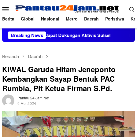
Loncat
Menu
ke
Mobile
konten
Berita
Global
Nasional
Metro
Daerah
Peristiwa
Kri
a, M.Si Mendapat Dukungan Aktivis Sulsel
Breaking News
Kapolres Polew
Beranda
Daerah
KIWAL Garuda Hitam Jeneponto
Kembangkan Sayap Bentuk PAC
Rumbia, Plt Ketua Firman S.Pd.
Pantau 24 Jam Net
9 Mei 2024