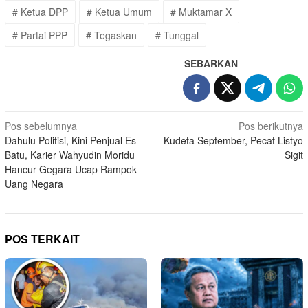
# Ketua DPP
# Ketua Umum
# Muktamar X
# Partai PPP
# Tegaskan
# Tunggal
SEBARKAN
Navigasi
Pos sebelumnya
Pos berikutnya
Dahulu Politisi, Kini Penjual Es
Kudeta September, Pecat Listyo
pos
Batu, Karier Wahyudin Moridu
Sigit
Hancur Gegara Ucap Rampok
Uang Negara
POS TERKAIT