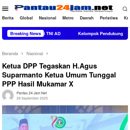
Loncat
Menu
ke
Mobile
konten
Berita
Global
Nasional
Metro
Daerah
Peristiwa
Kri
nisasi TNI AD
Breaking News
Kelompok Pendukung Moha Bin Batjo Buba
Beranda
Nasional
Ketua DPP Tegaskan H.Agus
Suparmanto Ketua Umum Tunggal
PPP Hasil Mukamar X
Pantau 24 Jam Net
29 September 2025