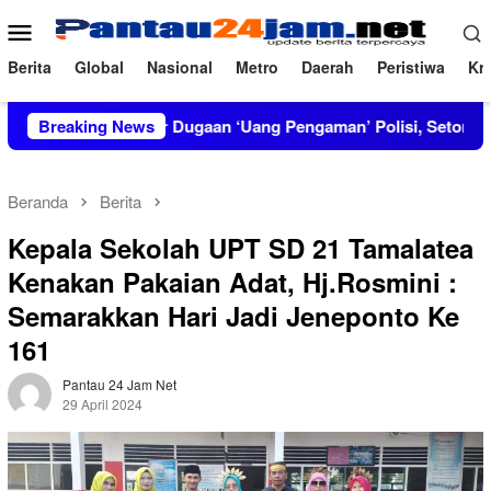
Loncat
Menu
ke
Mobile
konten
Berita
Global
Nasional
Metro
Daerah
Peristiwa
Kri
ongkar Dugaan ‘Uang Pengaman’ Polisi, Setor Rp2,5 Juta tapi So
Breaking News
Beranda
Berita
Kepala Sekolah UPT SD 21 Tamalatea
Kenakan Pakaian Adat, Hj.Rosmini :
Semarakkan Hari Jadi Jeneponto Ke
161
Pantau 24 Jam Net
29 April 2024