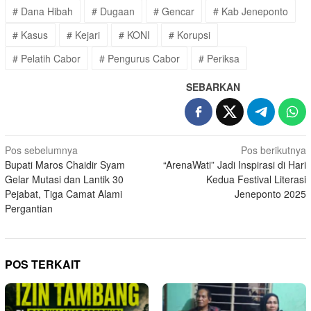
# Dana Hibah
# Dugaan
# Gencar
# Kab Jeneponto
# Kasus
# Kejari
# KONI
# Korupsi
# Pelatih Cabor
# Pengurus Cabor
# Periksa
SEBARKAN
Navigasi
Pos sebelumnya
Pos berikutnya
Bupati Maros Chaidir Syam
“ArenaWati” Jadi Inspirasi di Hari
pos
Gelar Mutasi dan Lantik 30
Kedua Festival Literasi
Pejabat, Tiga Camat Alami
Jeneponto 2025
Pergantian
POS TERKAIT