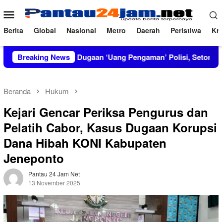
Loncat
Menu
ke
Mobile
konten
Berita
Global
Nasional
Metro
Daerah
Peristiwa
Kri
RT Bongkar Dugaan ‘Uang Pengaman’ Polisi, Setor Rp2,5 Juta tap
Breaking News
Beranda
Hukum
Kejari Gencar Periksa Pengurus dan
Pelatih Cabor, Kasus Dugaan Korupsi
Dana Hibah KONI Kabupaten
Jeneponto
Pantau 24 Jam Net
13 November 2025