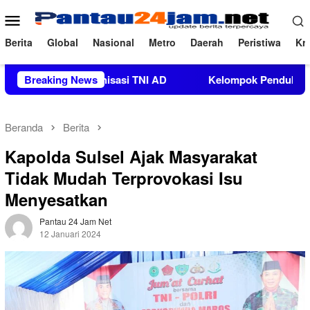
Loncat
Menu
ke
Mobile
konten
Berita
Global
Nasional
Metro
Daerah
Peristiwa
Kri
uatan Organisasi TNI AD
Breaking News
Kelompok Pendukung Moha Bin 
Beranda
Berita
Kapolda Sulsel Ajak Masyarakat
Tidak Mudah Terprovokasi Isu
Menyesatkan
Pantau 24 Jam Net
12 Januari 2024