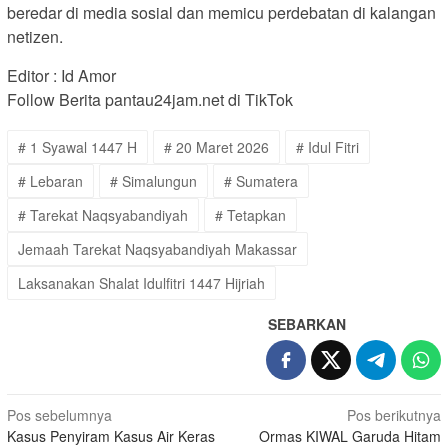
beredar di media sosial dan memicu perdebatan di kalangan
netizen.
Editor : Id Amor
Follow Berita pantau24jam.net di TikTok
# 1 Syawal 1447 H
# 20 Maret 2026
# Idul Fitri
# Lebaran
# Simalungun
# Sumatera
# Tarekat Naqsyabandiyah
# Tetapkan
Jemaah Tarekat Naqsyabandiyah Makassar
Laksanakan Shalat Idulfitri 1447 Hijriah
SEBARKAN
Navigasi
Pos sebelumnya
Pos berikutnya
Kasus Penyiram Kasus Air Keras
Ormas KIWAL Garuda Hitam
pos