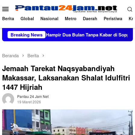
Loncat
Menu
ke
Mobile
konten
Berita
Global
Nasional
Metro
Daerah
Peristiwa
Kri
7,5 Miliar, Hampir Dua Bulan Tanpa Kabar di Soppeng
Breaking News
C
Beranda
Berita
Jemaah Tarekat Naqsyabandiyah
Makassar, Laksanakan Shalat Idulfitri
1447 Hijriah
Pantau 24 Jam Net
19 Maret 2026