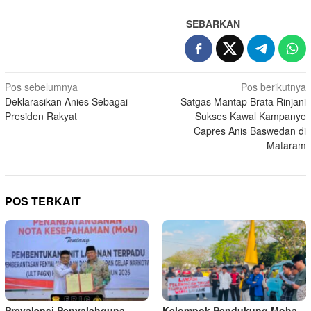
SEBARKAN
Navigasi
Pos sebelumnya
Pos berikutnya
Deklarasikan Anies Sebagai
Satgas Mantap Brata Rinjani
pos
Presiden Rakyat
Sukses Kawal Kampanye
Capres Anis Baswedan di
Mataram
POS TERKAIT
Prevalensi Penyalahguna
Kelompok Pendukung Moha