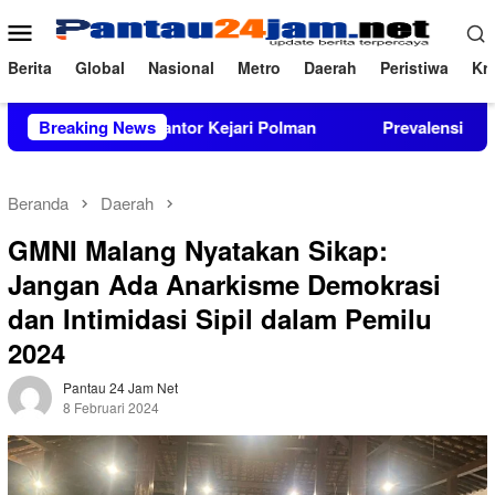
Loncat
Menu
ke
Mobile
konten
Berita
Global
Nasional
Metro
Daerah
Peristiwa
Kri
h di Kantor Kejari Polman
Breaking News
Prevalensi Penyalahguna Nar
Beranda
Daerah
GMNI Malang Nyatakan Sikap:
Jangan Ada Anarkisme Demokrasi
dan Intimidasi Sipil dalam Pemilu
2024
Pantau 24 Jam Net
8 Februari 2024