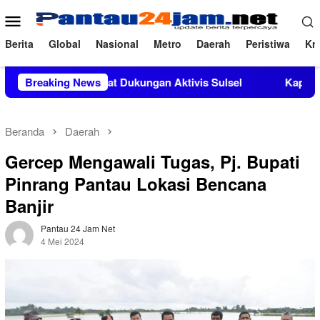
Loncat
Menu
ke
Mobile
konten
Berita
Global
Nasional
Metro
Daerah
Peristiwa
Kri
Si Mendapat Dukungan Aktivis Sulsel
Breaking News
Kapolres Polewali 
Beranda
Daerah
Gercep Mengawali Tugas, Pj. Bupati
Pinrang Pantau Lokasi Bencana
Banjir
Pantau 24 Jam Net
4 Mei 2024