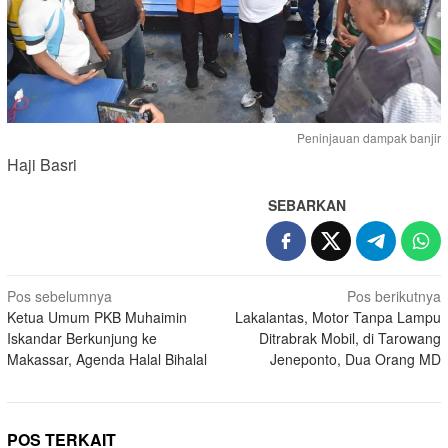
Peninjauan dampak banjir
Haji Basri
SEBARKAN
Navigasi
Pos sebelumnya
Pos berikutnya
Ketua Umum PKB Muhaimin
Lakalantas, Motor Tanpa Lampu
pos
Iskandar Berkunjung ke
Ditrabrak Mobil, di Tarowang
Makassar, Agenda Halal Bihalal
Jeneponto, Dua Orang MD
POS TERKAIT