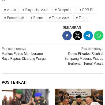
# 2 Juta
# Biaya Haji 2026
# Disepakati
# DPR RI
# Pemerintah
# Resmi
# Tahun 2025
# Turun
SEBARKAN
Navigasi
Pos sebelumnya
Pos berikutnya
Markas Polres Mamberamo
Demo Pilkades Ricuh di
pos
Raya Papua, Diserang Warga
Sampang Madura, Wabup
Berkenan Temui Massa
POS TERKAIT