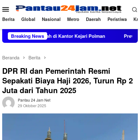
Loncat
Menu
ke
Mobile
konten
Berita
Global
Nasional
Metro
Daerah
Peristiwa
Kri
kara Inkrah di Kantor Kejari Polman
Breaking News
Prevalensi Penyal
Beranda
Berita
DPR RI dan Pemerintah Resmi
Sepakati Biaya Haji 2026, Turun Rp 2
Juta dari Tahun 2025
Pantau 24 Jam Net
29 Oktober 2025