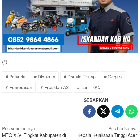
(*)
# Belanda
# Dihukum
# Donald Trump
# Gegara
# Pemerasan
# Presiden AS
# Tarif 10%
SEBARKAN
Navigasi
Pos sebelumnya
Pos berikutnya
MTQ XLVI Tingkat Kabupaten di
Kepala Kejaksaan Tinggi Aceh
pos