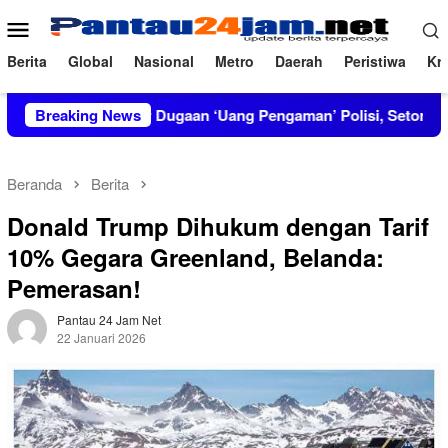
Loncat
Menu
ke
Mobile
konten
Berita
Global
Nasional
Metro
Daerah
Peristiwa
Kri
T Bongkar Dugaan ‘Uang Pengaman’ Polisi, Setor Rp2,5 Juta tapi
Breaking News
Beranda
Berita
Donald Trump Dihukum dengan Tarif
10% Gegara Greenland, Belanda:
Pemerasan!
Pantau 24 Jam Net
22 Januari 2026