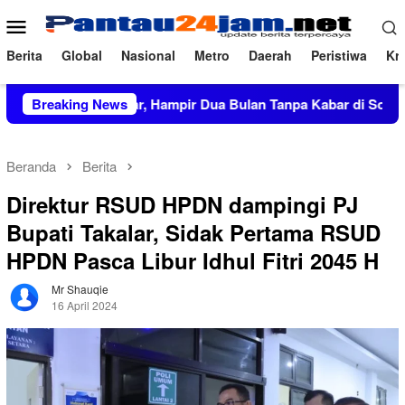
Loncat
Menu
ke
Mobile
konten
Berita
Global
Nasional
Metro
Daerah
Peristiwa
Kri
Rp27,5 Miliar, Hampir Dua Bulan Tanpa Kabar di Soppeng
Breaking News
Beranda
Berita
Direktur RSUD HPDN dampingi PJ
Bupati Takalar, Sidak Pertama RSUD
HPDN Pasca Libur Idhul Fitri 2045 H
Mr Shauqie
16 April 2024