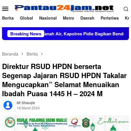
Loncat
Menu
ke
Mobile
konten
Berita
Global
Nasional
Metro
Daerah
Peristiwa
Kri
kan Cinta Tanah Air, Kapolres Pidie Bagikan Bendera Merah Put
Breaking News
Beranda
Berita
Direktur RSUD HPDN berserta
Segenap Jajaran RSUD HPDN Takalar
Mengucapkan” Selamat Menuaikan
Ibadah Puasa 1445 H – 2024 M
Mr Shauqie
18 Maret 2024