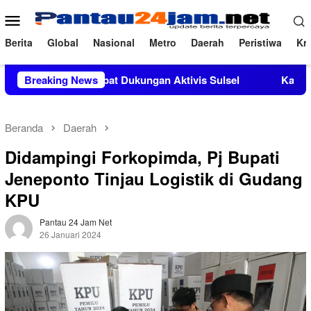
Loncat
Menu
ke
Mobile
konten
Berita
Global
Nasional
Metro
Daerah
Peristiwa
Kri
 M.Si Mendapat Dukungan Aktivis Sulsel
Breaking News
Kapolres Polewa
Beranda
Daerah
Didampingi Forkopimda, Pj Bupati
Jeneponto Tinjau Logistik di Gudang
KPU
Pantau 24 Jam Net
26 Januari 2024