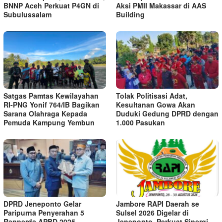
BNNP Aceh Perkuat P4GN di
Aksi PMII Makassar di AAS
Subulussalam
Building
Satgas Pamtas Kewilayahan
Tolak Politisasi Adat,
RI-PNG Yonif 764/IB Bagikan
Kesultanan Gowa Akan
Sarana Olahraga Kepada
Duduki Gedung DPRD dengan
Pemuda Kampung Yembun
1.000 Pasukan
DPRD Jeneponto Gelar
Jambore RAPI Daerah se
Paripurna Penyerahan 5
Sulsel 2026 Digelar di
Ranperda APBD 2025
Jeneponto, Perkuat Sinergi