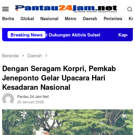
Loncat
Menu
ke
Mobile
konten
Berita
Global
Nasional
Metro
Daerah
Peristiwa
Kri
i Mendapat Dukungan Aktivis Sulsel
Breaking News
Kapolres Polewali M
Beranda
Daerah
Dengan Seragam Korpri, Pemkab
Jeneponto Gelar Upacara Hari
Kesadaran Nasional
Pantau 24 Jam Net
20 Januari 2026