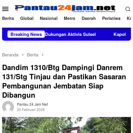
Loncat
Menu
ke
Mobile
konten
Berita
Global
Nasional
Metro
Daerah
Peristiwa
Kri
pat Dukungan Aktivis Sulsel
Breaking News
Kapolres Polewali Mandar T
Beranda
Berita
Dandim 1310/Btg Dampingi Danrem
131/Stg Tinjau dan Pastikan Sasaran
Pembangunan Jembatan Siap
Dibangun
Pantau 24 Jam Net
20 Februari 2026