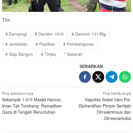
Tim
# Dampingi
# Dandim 1310
# Danrem 131/Btg
# Jembatan
# Pastikan
# Pembangunan
# Siap Bangun
# Tinjau
* Sasaran
SEBARKAN
Navigasi
Pos sebelumnya
Pos berikutnya
Sebanyak 1.015 Masjid Hancur,
Kapolda Sulsel Irjen Pol.
pos
Iman Tak Tumbang: Ramadhan
Djuhandhan Pimpin Sertijab
Gaza di Tengah Reruntuhan
Dirreskrimsus dan
Dirresnarkoba